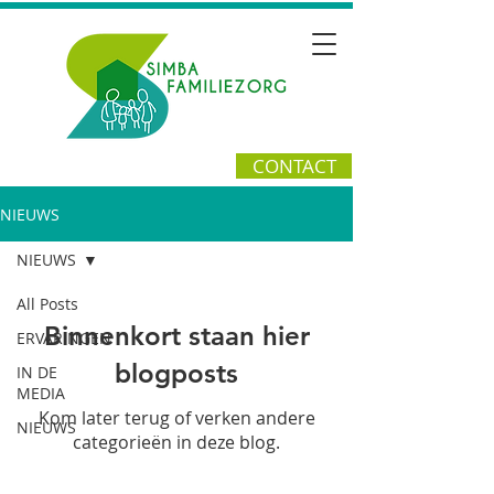
CONTACT
NIEUWS
NIEUWS
All Posts
Binnenkort staan hier
ERVARINGEN
blogposts
IN DE
MEDIA
Kom later terug of verken andere
NIEUWS
categorieën in deze blog.