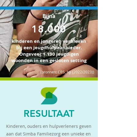
Bijna
18.000
kinderen en jongeren verbleven
bij een jeugdhulpaanbieder.
Ongeveer 1.190 jeugdigen
woonden in een gesloten setting
(bronnen: CBS, NJi (2022/2023))
RESULTAAT
Kinderen, ouders en hulpverleners geven
aan dat Simba Familiezorg een unieke en