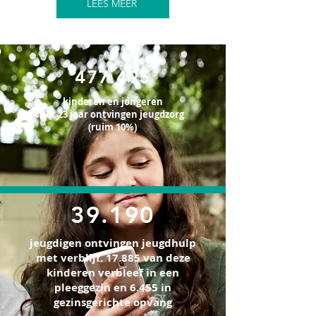
LEES MEER
477.495
kinderen en jongeren
tot 23 jaar ontvingen jeugdzorg
(ruim 10%)
39.190
jeugdigen ontvingen jeugdhulp
met verblijf. 17.885 van deze
kinderen verbleef in een
pleeggezin en 6.455 in
gezinsgerichte opvang