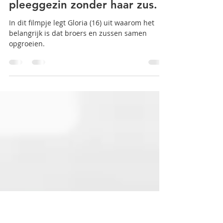
SIMBA Familiezorg
3 okt 2024
1 minuten om te lezen
Gloria groeide op in een
pleeggezin zonder haar zus.
In dit filmpje legt Gloria (16) uit waarom het
belangrijk is dat broers en zussen samen
opgroeien.