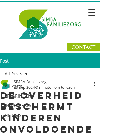
CONTACT
Post
All Posts
SIMBA Familiezorg
All Posts
23 sep 2024
3 minuten om te lezen
De overheid
ERVARINGEN
beschermt
IN DE MEDIA
kinderen
NIEUWS
onvoldoende